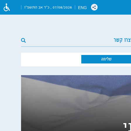
ENG
07/08/2026 , כ"ד אב התשפ"ו
צרו קשר
י