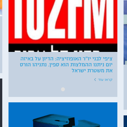
ציפי לבני יו"ר האופוזיציה: הדיון על באיזה
יום ניתנו ההמלצות הוא ספין. נתניהו הורס
את משטרת ישראל
קראו עוד