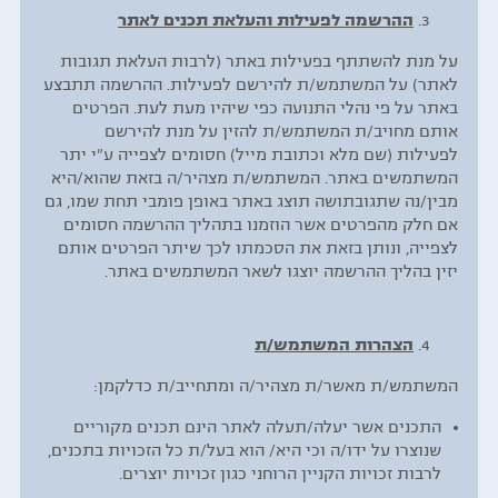
ההרשמה לפעילות והעלאת תכנים לאתר
על מנת להשתתף בפעילות באתר (לרבות העלאת תגובות
לאתר) על המשתמש/ת להירשם לפעילות. ההרשמה תתבצע
באתר על פי נהלי התנועה כפי שיהיו מעת לעת. הפרטים
אותם מחויב/ת המשתמש/ת להזין על מנת להירשם
לפעילות (שם מלא וכתובת מייל) חסומים לצפייה ע"י יתר
המשתמשים באתר. המשתמש/ת מצהיר/ה בזאת שהוא/היא
מבין/נה שתגובתושה תוצג באתר באופן פומבי תחת שמו, גם
אם חלק מהפרטים אשר הוזמנו בתהליך ההרשמה חסומים
לצפייה, ונותן בזאת את הסכמתו לכך שיתר הפרטים אותם
יזין בהליך ההרשמה יוצגו לשאר המשתמשים באתר.
הצהרות המשתמש/ת
המשתמש/ת מאשר/ת מצהיר/ה ומתחייב/ת כדלקמן:
התכנים אשר יעלה/תעלה לאתר הינם תכנים מקוריים
שנוצרו על ידו/ה וכי היא/ הוא בעל/ת כל הזכויות בתכנים,
לרבות זכויות הקניין הרוחני כגון זכויות יוצרים.