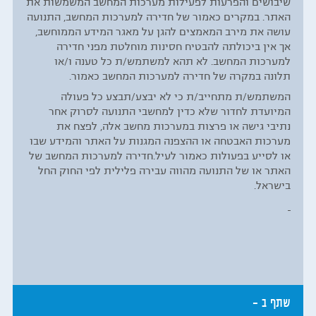
שיבושים והפרעות לפעילות מערכות המחשב המשמשות את
האתר. במקרים כאמור של חדירה למערכות המחשב, התנועה
עושה את מירב המאמצים להגן על מאגר המידע הממוחשב,
אך אין ביכולתה להבטיח חסינות מוחלטת מפני חדירה
למערכות המחשב. לא תהא למשתמש/ת כל טענה ו/או
תלונה במקרה של חדירה למערכות המחשב כאמור.
המשתמש/ת מתחייב/ת כי לא יבצע/תבצע כל פעולה
המיועדת לחדור שלא כדין למחשבי התנועה לסרוק אחר
נתיבי גישה או פרצות במערכות מחשב אלה, לפצח את
מערכות האבטחה או ההצפנה המגנות על האתר והמידע שבו
או לסייע בפעולות כאמור לעיל.חדירה למערכות המחשב של
האתר או של התנועה מהווה עבירה פלילית לפי החוק החל
בישראל.
שתף ב -