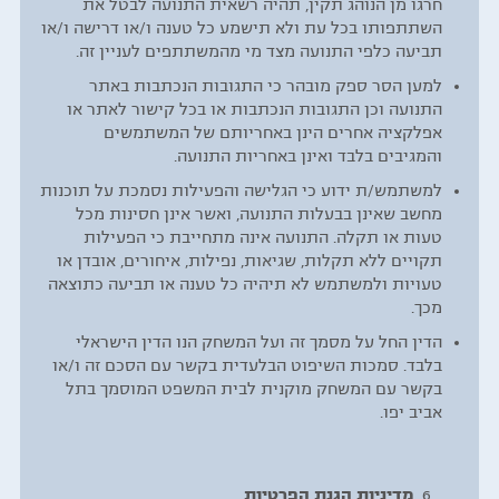
חרגו מן הנוהג תקין, תהיה רשאית התנועה לבטל את
השתתפותו בכל עת ולא תישמע כל טענה ו/או דרישה ו/או
תביעה כלפי התנועה מצד מי מהמשתתפים לעניין זה.
למען הסר ספק מובהר כי התגובות הנכתבות באתר
התנועה וכן התגובות הנכתבות או בכל קישור לאתר או
אפלקציה אחרים הינן באחריותם של המשתמשים
והמגיבים בלבד ואינן באחריות התנועה.
למשתמש/ת ידוע כי הגלישה והפעילות נסמכת על תוכנות
מחשב שאינן בבעלות התנועה, ואשר אינן חסינות מכל
טעות או תקלה. התנועה אינה מתחייבת כי הפעילות
תקויים ללא תקלות, שגיאות, נפילות, איחורים, אובדן או
טעויות ולמשתמש לא תיהיה כל טענה או תביעה כתוצאה
מכך.
הדין החל על מסמך זה ועל המשחק הנו הדין הישראלי
בלבד. סמכות השיפוט הבלעדית בקשר עם הסכם זה ו/או
בקשר עם המשחק מוקנית לבית המשפט המוסמך בתל
אביב יפו.
מדיניות הגנת הפרטיות