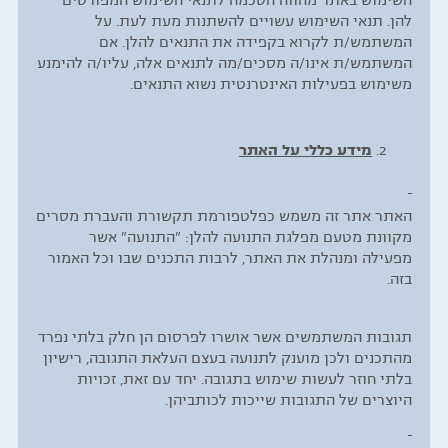
השימוש באתר מהווה הסכמה לתנאי השימוש המפורטים
להן. תנאי השימוש עשויים להשתנות מעת לעת. על
המשתמש/ת לקרוא בקפידה את התנאים להלן. אם
המשתמש/ת אינו/ה מסכים/מה לתנאים אלה, עליו/ה להימנע
משימוש בפעילות האינטרנטית נשוא התנאים.
מידע כללי על האתר
האתר אתר זה משמש כפלטפורמת תקשורת והעברת מסרים
מקוונת מטעם מפלגת התנועה להלן: "התנועה" אשר
מפעילה ומנהלת את האתר, לרבות התכנים שבו וכל האמור
בזה.
תגובות המשתמשים אשר אושרו לפרסום הן חלק בלתי נפרד
מהתכנים ולכן מוענק לתנועה בעצם העלאת התגובה, רישיון
בלתי חוזר לעשות שימוש בתגובה. יחד עם זאת, זכויות
היוצרים של התגובות שייכות לכותביהן.