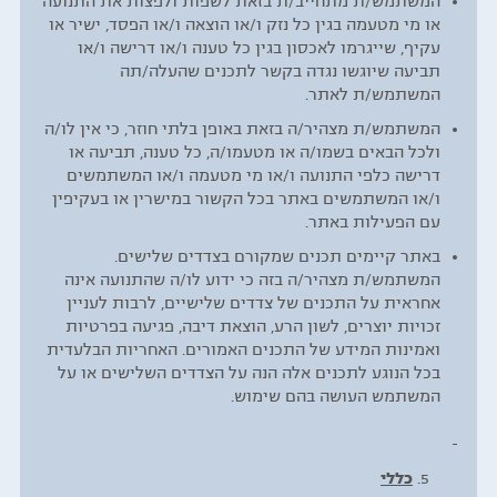
המשתמש/ת מתחייב/ת בזאת לשפות ולפצות את התנועה
או מי מטעמה בגין כל נזק ו/או הוצאה ו/או הפסד, ישיר או
עקיף, שייגרמו לאכסון בגין כל טענה ו/או דרישה ו/או
תביעה שיוגשו נגדה בקשר לתכנים שהעלה/תה
המשתמש/ת לאתר.
המשתמש/ת מצהיר/ה בזאת באופן בלתי חוזר, כי אין לו/ה
ולכל הבאים בשמו/ה או מטעמו/ה, כל טענה, תביעה או
דרישה כלפי התנועה ו/או מי מטעמה ו/או המשתמשים
ו/או המשתמשים באתר בכל הקשור במישרין או בעקיפין
עם הפעילות באתר.
באתר קיימים תכנים שמקורם בצדדים שלישים.
המשתמש/ת מצהיר/ה בזה כי ידוע לו/ה שהתנועה אינה
אחראית על התכנים של צדדים שלישיים, לרבות לעניין
זכויות יוצרים, לשון הרע, הוצאת דיבה, פגיעה בפרטיות
ואמינות המידע של התכנים האמורים. האחריות הבלעדית
בכל הנוגע לתכנים אלה הנה על הצדדים השלישים או על
המשתמש העושה בהם שימוש.
כללי