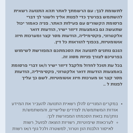
לתשומת לבך:
עם הרשמתך לאתר תהא
התנועה
רשאית
להשתמש בפרטיך כדי לפנות אליך ולשגר לך דברי
פרסומת הקשורים עם פעילות האתר. פניה כאמור יכול
שתעשה גם באמצעות דיוור ישיר, הודעות דואר
אלקטרוני, פקסימיליה, הודעות מסר קצר ומערכות חיוג
אוטומטיות, בכפוף להוראות כל דין.
הנכם נותנים
לתנועה
את הסכמתכם המפורשת לשימוש
בפרטיכם לצורך פניות מסוג זה.
בכל עת תוכל לחדול מלקבל דיוור ישיר ו/או דברי פרסומת
באמצעות הודעות דואר אלקטרוני, פקסימיליה, הודעות
מסר קצר או מערכות חיוג אוטומטיות. לשם כך עליך
לפנות ל ..
במקרים המנויים להלן רשאית התנועה להעביר את המידע
אודות המשתמש/ת לצדדים שלישיים, והמשתמש/ת
נותן/נת בזאת הסכמתו המפורשת לכך:
לערכאות שיפוטיות, רשויות הוצאה לפועל, רשות
לאיסור הלבנת הון וטרור, למשטרה ולכל גוף ו/או רשות