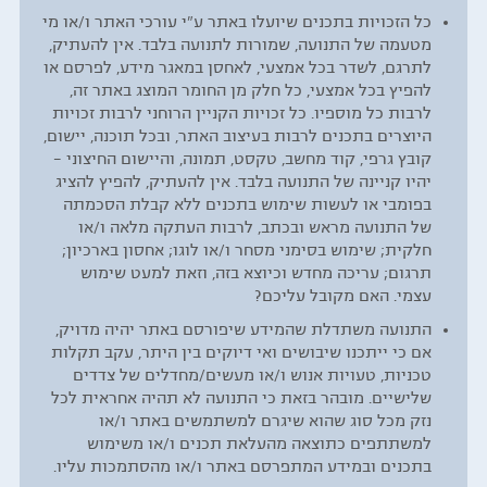
כל הזכויות בתכנים שיועלו באתר ע"י עורכי האתר ו/או מי
מטעמה של התנועה, שמורות לתנועה בלבד. אין להעתיק,
לתרגם, לשדר בכל אמצעי, לאחסן במאגר מידע, לפרסם או
להפיץ בכל אמצעי, כל חלק מן החומר המוצג באתר זה,
לרבות כל מוספיו. כל זכויות הקניין הרוחני לרבות זכויות
היוצרים בתכנים לרבות בעיצוב האתר, ובכל תוכנה, יישום,
קובץ גרפי, קוד מחשב, טקסט, תמונה, והיישום החיצוני –
יהיו קניינה של התנועה בלבד. אין להעתיק, להפיץ להציג
בפומבי או לעשות שימוש בתכנים ללא קבלת הסכמתה
של התנועה מראש ובכתב, לרבות העתקה מלאה ו/או
חלקית; שימוש בסימני מסחר ו/או לוגו; אחסון בארכיון;
תרגום; עריכה מחדש וכיוצא בזה, וזאת למעט שימוש
עצמי.
האם מקובל עליכם?
התנועה משתדלת שהמידע שיפורסם באתר יהיה מדויק,
אם כי ייתכנו שיבושים ואי דיוקים בין היתר, עקב תקלות
טכניות, טעויות אנוש ו/או מעשים/מחדלים של צדדים
שלישיים. מובהר בזאת כי התנועה לא תהיה אחראית לכל
נזק מכל סוג שהוא שיגרם למשתמשים באתר ו/או
למשתתפים כתוצאה מהעלאת תכנים ו/או משימוש
בתכנים ובמידע המתפרסם באתר ו/או מהסתמכות עליו.