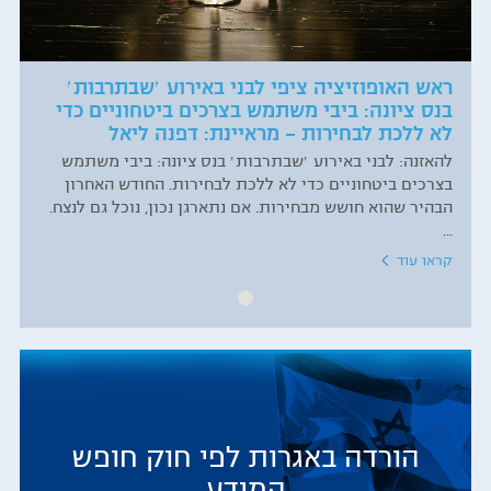
ראש האופוזיציה ציפי לבני באירוע ׳שבתרבות׳
בנס ציונה: ביבי משתמש בצרכים ביטחוניים כדי
לא ללכת לבחירות – מראיינת: דפנה ליאל
להאזנה: לבני באירוע ׳שבתרבות׳ בנס ציונה: ביבי משתמש
בצרכים ביטחוניים כדי לא ללכת לבחירות. החודש האחרון
הבהיר שהוא חושש מבחירות. אם נתארגן נכון, נוכל גם לנצח.
...
קראו עוד
הורדה באגרות לפי חוק חופש
המידע