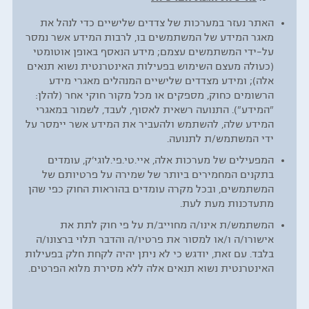
האתר נעזר במערכות של צדדים שלישיים כדי לנהל את
מאגר המידע של המשתמשים בו, לרבות המידע אשר נמסר
על-ידי המשתמשים עצמם; מידע הנאסף באופן אוטומטי
(כעולה מעצם השימוש בפעילות האינטרנטית נשוא תנאים
אלה); ומידע מצדדים שלישיים המנהלים מאגרי מידע
הרשומים כחוק, מספקים או מכל מקור חוקי אחר (להלן:
"המידע"). התנועה רשאית לאסוף, לעבד, לשמור במאגרי
המידע שלה, להשתמש ולהעביר את המידע אשר יימסר על
ידי המשתמש/ת לתנועה.
המפעילים של מערכות אלה, איי.טי.פי.לוגי'ק, עומדים
בתקנים המחמירים ביותר של שמירה על פרטיותם של
המשתמשים, ובכל מקרה עומדים בהוראות החוק כפי שהן
מתעדכנות מעת לעת.
המשתמש/ת אינו/ה מחוייב/ת על פי חוק לתת את
אישורו/ה ו/או למסור את פרטיו/ה והדבר תלוי ברצונו/ה
בלבד. עם זאת, יודגש כי לא ניתן יהיה לקחת חלק בפעילות
האינטרנטית נשוא תנאים אלה ללא מסירת מלוא הפרטים.