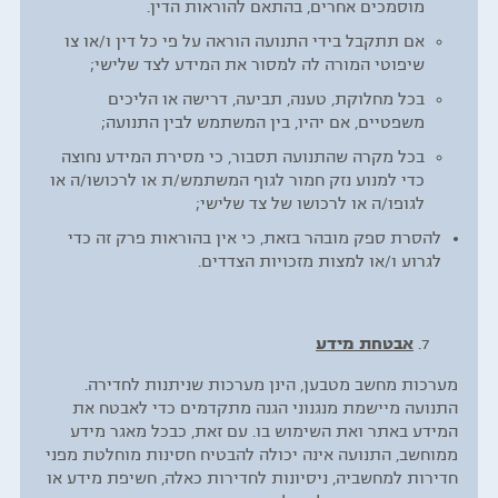
מוסמכים אחרים, בהתאם להוראות הדין.
אם תתקבל בידי התנועה הוראה על פי כל דין ו/או צו
שיפוטי המורה לה למסור את המידע לצד שלישי;
בכל מחלוקת, טענה, תביעה, דרישה או הליכים
משפטיים, אם יהיו, בין המשתמש לבין התנועה;
בכל מקרה שהתנועה תסבור, כי מסירת המידע נחוצה
כדי למנוע נזק חמור לגוף המשתמש/ת או לרכושו/ה או
לגופו/ה או לרכושו של צד שלישי;
להסרת ספק מובהר בזאת, כי אין בהוראות פרק זה כדי
לגרוע ו/או למצות מזכויות הצדדים.
אבטחת מידע
מערכות מחשב מטבען, הינן מערכות שניתנות לחדירה.
התנועה מיישמת מנגנוני הגנה מתקדמים כדי לאבטח את
המידע באתר ואת השימוש בו. עם זאת, כבכל מאגר מידע
ממוחשב, התנועה אינה יכולה להבטיח חסינות מוחלטת מפני
חדירות למחשביה, ניסיונות לחדירות כאלה, חשיפת מידע או