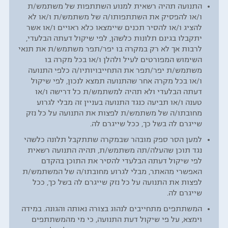
התנועה תהיה רשאית למנוע השתתפות של משתמש/ת
ו/או להפסיק את השתתפותו/ה של משתמש/ת ו/או לא
להציג ו/או להסיר תכנים שיימצאו כלא ראויים ו/או אשר
יתקבלו בגינם תלונות כלשהן, לפי שיקול דעתה הבלעדי,
לרבות אך לא רק במקרה בו יפר/תפר משתמש/ת את תנאי
השימוש המפורטים לעיל ולהלן ו/או בכל מקרה בו
משתמש/ת יפר/תפר את התחייבויותיו/ה כלפי התנועה
ו/או בכל מקרה אחר שהתנועה תמצא לנכון, לפי שיקול
דעתה הבלעדי ולא תהיה למשתמש/ת כל דרישה ו/או
טענה ו/או תביעה כנגד התנועה בעניין זה מבלי לגרוע
מחובתו/ה של משתמש/ת לפצות את התנועה על כל נזק
שייגרם לה בשל כך, ככל שייגרם לה.
למען הסר ספק מובהר שבמקרה שתתקבל תלונה כלשהי
נגד תוכן שהעלה/תה משתמש/ת, תהיה התנועה רשאית
לפי שיקול דעתה הבלעדי להסיר את התוכן בהקדם
האפשרי מהאתר, מבלי לגרוע מחובתו/ה של המשתמש/ת
לפצות את התנועה על כל נזק שייגרם לה בשל כך, ככל
שייגרם לה.
המשתתפים מתחייבים לנהוג בצורה נאותה והגונה. במידה
וימצא, על פי שיקול דעת התנועה, כי מי מהמשתתפים