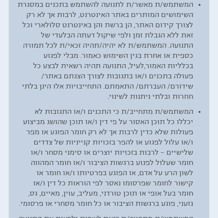
המשתמש/ת מאשר/ת לתנועה להשתמש בתכנים במסגרת
השימושים המותרים באתר האינטרנט, לרבות אך לא רק
לצורך קידום האתר, הן ברשת והן באינטרנט סלולארי וכל
זאת ללא הגבלת זמן ולפי שיקול דעתה הבלעדי של
התנועה. המשתמש/ת לא יהיה/תהיה זכאי/ת לכל תמורה
כספית או אחרת בגין השימוש כאמור. מבלי לפגוע
בכלליות האמור,לעיל, התנועה תהיה רשאית לבצע כל
פעולה בתכנים ו/או בתגובות לצורך הצגתם באתר/
שידורם/ העברתם/ התאמתם. התחייבויות אלו הינן בלתי
חוזרות ובלתי ניתנות לשינוי.
המשתמש/ת מתחייב/ת כי התכנים ו/או התגובות לא
יכללו כל תוכן האסור על פי דין ו/או תוכן שהושג מביצוע
פעולות שלא כדין לרבות אך לא רק חומר הפוגע או מפר
ו/או עלול לפגוע או להפר בזכויות קנייניות של צדדים
שלישיים – לרבות בזכויות יוצרים או סימני מסחר ו/או
חומר שעלול לפגוע ברגשות הציבור ו/או חומר המהווה
לשון הרע על אדם, או הפוגע בפרטיותו ו/או חומר או
קישור לחומר שפרסומו נאסר לפי הוראות כל דין ו/או
חומר בעל אופי או תוכן טורדני, מעליב, עוין, מאיים, גס,
גזעני, פוגע ברגשות הציבור או כל חומר מסחרי או פרסומי.