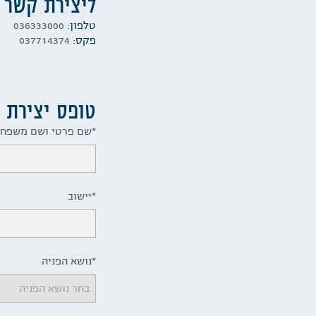
ליצירת קשר
טלפון:
036333000
פקס:
037714374
טופס יצירת 
שם פרטי ושם משפחה*
יישוב*
נושא הפניה*
בחר נושא הפניה