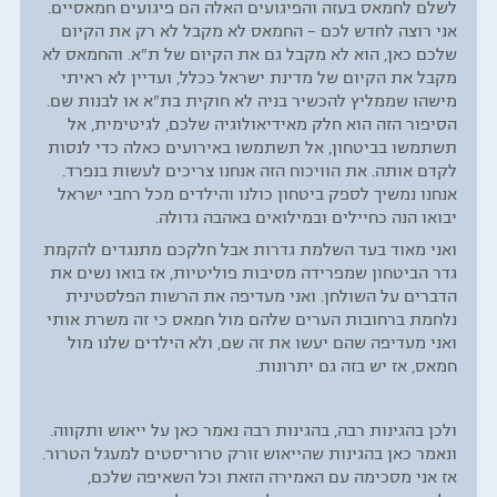
לשלם לחמאס בעזה והפיגועים האלה הם פיגועים חמאסיים.
אני רוצה לחדש לכם – החמאס לא מקבל לא רק את הקיום
שלכם כאן, הוא לא מקבל גם את הקיום של ת"א. והחמאס לא
מקבל את הקיום של מדינת ישראל ככלל, ועדיין לא ראיתי
מישהו שממליץ להכשיר בניה לא חוקית בת"א או לבנות שם.
הסיפור הזה הוא חלק מאידיאולוגיה שלכם, לגיטימית, אל
תשתמשו בביטחון, אל תשתמשו באירועים כאלה כדי לנסות
לקדם אותה. את הוויכוח הזה אנחנו צריכים לעשות בנפרד.
אנחנו נמשיך לספק ביטחון כולנו והילדים מכל רחבי ישראל
יבואו הנה כחיילים ובמילואים באהבה גדולה.
ואני מאוד בעד השלמת גדרות אבל חלקכם מתנגדים להקמת
גדר הביטחון שמפרידה מסיבות פוליטיות, אז בואו נשים את
הדברים על השולחן. ואני מעדיפה את הרשות הפלסטינית
נלחמת ברחובות הערים שלהם מול חמאס כי זה משרת אותי
ואני מעדיפה שהם יעשו את זה שם, ולא הילדים שלנו מול
חמאס, אז יש בזה גם יתרונות.
ולכן בהגינות רבה, בהגינות רבה נאמר כאן על ייאוש ותקווה.
ונאמר כאן בהגינות שהייאוש זורק טרוריסטים למעגל הטרור.
אז אני מסכימה עם האמירה הזאת וכל השאיפה שלכם,