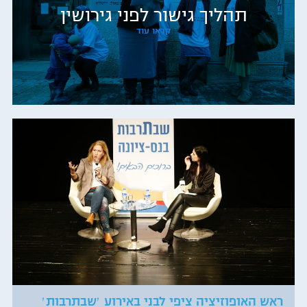
תהליך גישור לפני גירושין
קראו עוד
ראש האופוזיציה ציפי לבני באירוע ׳שבתרבות׳