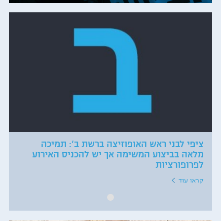
ציפי לבני ראש האופוזיצה ברשת ב': תמיכה
מלאה בביצוע המשימה אך יש להכניס האירוע
לפרופורציות
קראו עוד