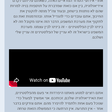
אחרי אירועי הטרור הנוראיים האלה, כשאתם עליתם לקדם
אידיאולוגיה, בין אם כזאת שמדברת על תוספות בניה למרות
שהם לא נותנות ביטחון, ובעוד צה"ל מנסה להקטין את
החיכוך, אתם עובדים כדי להגדיל אותו. ובהזדמנות זאת גם
לתקוף את מערכת המשפט, הדבר הזה איננו מקובל וזה לא
בינינו לבין הפלסטינים – זה בינינו לבין עצמנו. מערכת
המשפט בישראל זה לא עניין של הפלסטינים זה עניין שלי
ושלכם.
אתם רוצים למנוע מאתנו היפרדות אי פעם מהפלסטינים,
זאת האידיאולוגיה שלכם, זכותכם. אני אמשיך לפעול כדי
שנוכל פעם אחת ולתמיד להיפרד מהם. אתם צודקים בדבר
אחד – אין התרעה. אין הרתעה כי הממשלה הזאת טרחה