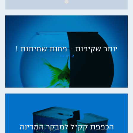
יותר שקיפות – פחות שחיתות !
קראו עוד
הכפפת קק״ל למבקר המדינה