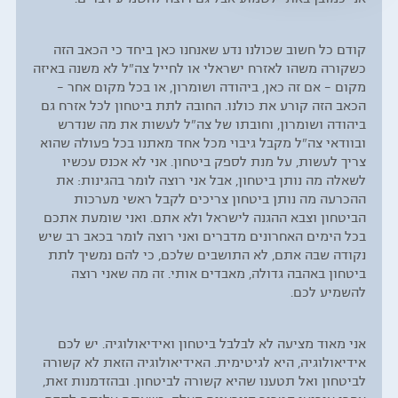
קודם כל חשוב שכולנו נדע שאנחנו כאן ביחד כי הכאב הזה
כשקורה משהו לאזרח ישראלי או לחייל צה"ל לא משנה באיזה
מקום – אם זה כאן, ביהודה ושומרון, או בכל מקום אחר –
הכאב הזה קורע את כולנו. החובה לתת ביטחון לכל אזרח גם
ביהודה ושומרון, וחובתו של צה"ל לעשות את מה שנדרש
ובוודאי צה"ל מקבל גיבוי מכל אחד מאתנו בכל פעולה שהוא
צריך לעשות, על מנת לספק ביטחון. אני לא אכנס עכשיו
לשאלה מה נותן ביטחון, אבל אני רוצה לומר בהגינות: את
ההכרעה מה נותן ביטחון צריכים לקבל ראשי מערכות
הביטחון וצבא ההגנה לישראל ולא אתם. ואני שומעת אתכם
בכל הימים האחרונים מדברים ואני רוצה לומר בכאב רב שיש
נקודה שבה אתם, לא התושבים שלכם, כי להם נמשיך לתת
ביטחון באהבה גדולה, מאבדים אותי. זה מה שאני רוצה
להשמיע לכם.
אני מאוד מציעה לא לבלבל ביטחון ואידיאולוגיה. יש לכם
אידיאולוגיה, היא לגיטימית. האידיאולוגיה הזאת לא קשורה
לביטחון ואל תטענו שהיא קשורה לביטחון. ובהזדמנות זאת,