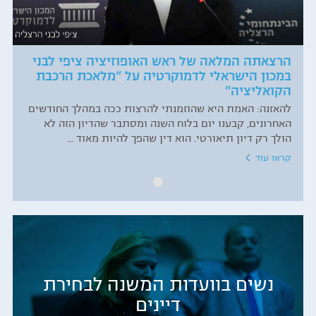
הרצאתה המלאה של ראש האופוזיציה ציפי לבני
במכון הישראלי לדמוקרטיה על "מלאכת הרכבת
הקואליציה"
להאזנה: האמת היא שהוזמנתי להרצות ככה במהלך החודשים
האחרונים, קבענו יום בלוח השנה ומסתבר שהדיון הזה לא
הולך רק דיון תיאורטי. הוא דין שהפך להיות מאוד ...
קראו עוד
נשים בוועדות המשנה לבחירת
דיינים