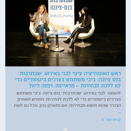
ראש האופוזיציה ציפי לבני באירוע ׳שבתרבות׳
בנס ציונה: ביבי משתמש בצרכים ביטחוניים כדי
לא ללכת לבחירות – מראיינת: דפנה ליאל
להאזנה: לבני באירוע ׳שבתרבות׳ בנס ציונה: ביבי משתמש
בצרכים ביטחוניים כדי לא ללכת לבחירות. החודש האחרון
הבהיר שהוא חושש מבחירות. אם נתארגן נכון, נוכל גם לנצח.
...
קראו עוד