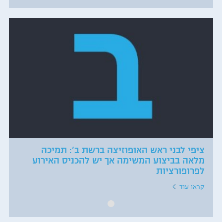
ציפי לבני ראש האופוזיצה ברשת ב': תמיכה
מלאה בביצוע המשימה אך יש להכניס האירוע
לפרופורציות
קראו עוד