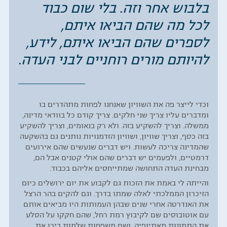
בלבוש אחר וזה. בלי שום כבוד
לכל מה שהם הביאו איתם,
לספרים שהם הביאו איתם, לידע,
להיותם מורים רוחניים לבני העדה.
וכדי לייצר פה את השוויון שאנחנו לפחות מתהדרים בו
ומדברים עליו צריך שני חלקים. צריך קודם כל בוודאי מדינה,
ממשלה. וצריך להשקיע בזה. ולא רק בנאומים, וצריך להשקיע
בזה כסף, וצריך שוויון, ושוויון הזדמנויות נותנים גם בהשקעה
שהמדינה צריכה לעשות. ויש דברים שנעשים שהם אירועים
דרמטיים, ולפעמים יש דברים שהם אולי קטנים אבל הם,
מבחינת העדה התחושה שמתייחסים אליהם בכבוד.
והייתה לי באמת את הזכות גם לקבוע את יום ירושלים כיום
הזיכרון הממלכתי לאלה שמתו בדרך. וגם להקים בהר הרצל
את האנדרטה אחרי שנים שבהן העמותות היו מביאים אותם
עם אוטובוסים שם לקיבוץ רמת רחל, שהם חקקו על הסלע
את התמונות מאתיופיה. ושם משפחות שלמות ביכו את