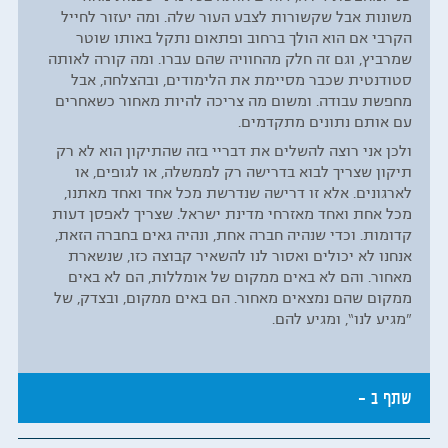
משונות אבל שקשורות לצבע העור שלה. ומה יעזור לחייל
הקרבי אם הוא הולך ברחוב ופתאום נתקל באותו שוטר
שמרביץ, וגם זה חלק מהחוויה שהם עברו. ומה קורה לאותה
סטודנטית שכבר מסיימת את הלימודים, ובהצלחה, אבל
מחפשת עבודה. ומשום מה צריכה להיות מאחור כשאחרים
עם אותם נתונים מתקדמים.
ולכן אני רוצה להשלים את דבריי בזה שהתיקון הוא לא רק
תיקון שצריך לבוא בדרישה רק לממשלה, או לגופים, או
לארגונים. אלא זו דרישה שנדרשת מכל אחד ואחד מאתנו,
מכל אחת ואחד מאזרחי מדינת ישראל. שצריך לאפסן דעות
קדומות. וכדי שנהיה חברה אחת, ונהיה גאים בחברה הזאת,
אנחנו לא יכולים ואסור לנו להשאיר קבוצה כזו, שנשארת
מאחור. והם לא באים ממקום של אומללות, הם לא באים
ממקום שהם נמצאים מאחור. הם באים ממקום, ובצדק, של
"מגיע לנו“, ומגיע להם.
שתף ב -