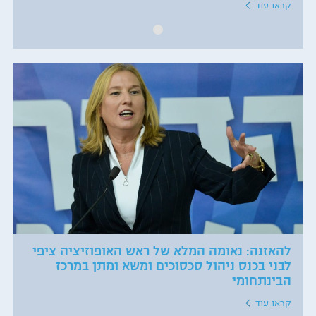
קראו עוד
להאזנה: נאומה המלא של ראש האופוזיציה ציפי
לבני בכנס ניהול סכסוכים ומשא ומתן במרכז
הבינתחומי
קראו עוד