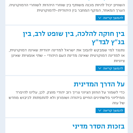
השוויון יכול להיות מכנה משותף בין שוחרי היהדות לשוחרי הדמוקרטיה.
הערך המאחד, המקף המחבר בין היהודית-לדמוקרטית
להמשך קריאה
בין חוקה להלכה, בין שופט לרב, בין
בג"ץ לבד"ץ
נתנגד למי שמבקש להפוך את ישראל למדינה יהודית שאינה דמוקרטית,
או למדינה דמוקרטית שאינה מדינת העם היהודי - שתי אופציות שאינן
ציוניות
להמשך קריאה
על הדרך המדינית
כדי לשמור על החזון הציוני צריך רוב יהודי מוצק. לכן, עלינו להיפרד
ממיליוני פלשתינים החיים ביהודה ושומרון ולא להתפתות לכיבוש מחדש
של עזה
להמשך קריאה
בזכות הסדר מדיני