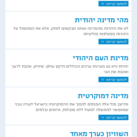
להמשך קריאה
מהי מדינה יהודית
לא את היהדות מהמדינה אנחנו מבקשים לנתק, אלא את המונופול על
היהדות ממפלגות פוליטיות
להמשך קריאה
מדינת העם היהודי
יהדות היא גם מערכת ערכים הכוללים תיקון עולם, שיוויון, אהבת לרעך
ואהבת את הגר
להמשך קריאה
מדינה דמוקרטית
נתייצב מול אלה המנסים להפוך את הדמוקרטיה בישראל לעניין טכני
שמאפשר לממשלה לפעול ללא מגבלות, איזונים ובלמים
להמשך קריאה
השוויון כערך מאחד